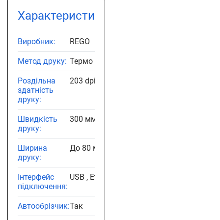
Характеристики
Виробник:
REGO
Метод друку:
Термо друк
Роздільна
203 dpi
здатність
друку:
Швидкість
300 мм/сек
друку:
Ширина
До 80 мм
друку:
Інтерфейс
USB , Ethernet
підключення:
Автообрізчик:
Так