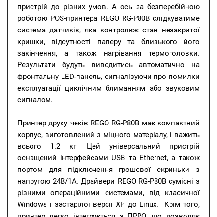
пристрій до різних умов. А ось за безперебійною
роботою POS-принтера REGO RG-P80B слідкуватиме
система датчиків, яка контролює стан незакритої
кришки, відсутності паперу та близького його
закінчення, а також нагрівання термоголовки.
Результати будуть виводитись автоматично на
фронтальну LED-панель, сигналізуючи про помилки
експлуатації циклічним блиманням або звуковим
сигналом.
Принтер друку чеків REGO RG-P80B має компактний
корпус, виготовлений з міцного матеріалу, і важить
всього 1.2 кг. Цей універсальний пристрій
оснащений інтерфейсами USB та Ethernet, а також
портом для підключення грошової скриньки з
напругою 24В/1А. Драйвери REGO RG-P80B сумісні з
різними операційними системами, від класичної
Windows і застарілої версії XP до Linux. Крім того,
принтер легко інтегрується з ПРРО, що дозволяє