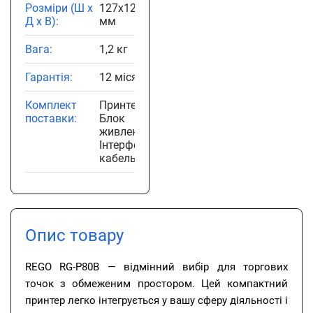
Розміри (Ш х
127x127x129
Д х В):
мм
Вага:
1,2 кг
Гарантія:
12 місяців
Комплект
Принтер ,
поставки:
Блок
живлення ,
Інтерфейсний
кабель
Опис товару
REGO RG-P80B — відмінний вибір для торгових
точок з обмеженим простором. Цей компактний
принтер легко інтегрується у вашу сферу діяльності і